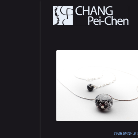
Artiste Verrier
CPC CREATION
呼吸項鍊(多