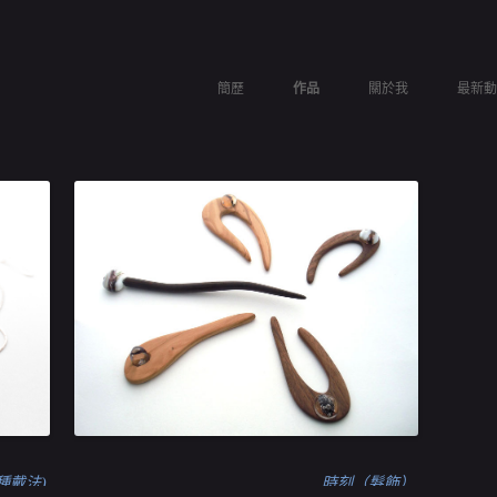
簡歷
作品
關於我
最新動
點
工作室
對話
技術
課程
種戴法)
時刻（髮飾）