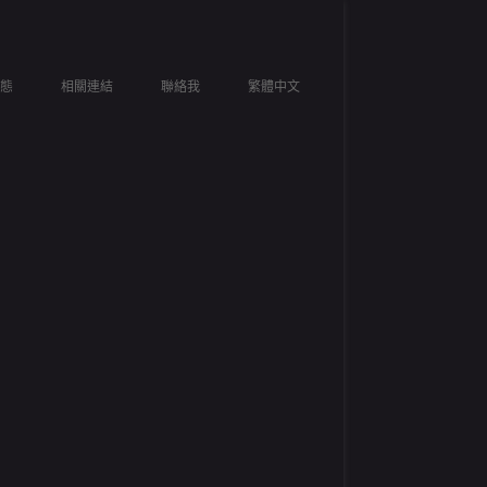
跳
態
相關連結
聯絡我
繁體中文
至
ENGLISH
主
要
FRANÇAIS
內
容